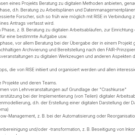
hasen eines Projekts Beratung zu digitalen Methoden anbieten, gena
phase, d.h. Beratung zu Arbeitsplänen und Datenmanagementplänen 
nteressierte Forscher, sich so früh wie möglich mit RISE in Verbindun
ines Antrags verfasst wird.
 Phase, z. B. Beratung zu digitalen Arbeitsabläufen, zur Einrichtun
für eine bestimmte Aufgabe usw.
phase, vor allem Beratung bei der Übergabe der in einem Projekt
nachhaltigen Archivierung und Bereitstellung nach den FAIR-Prinzipie
gsveranstaltungen zu digitalen Werkzeugen und anderen Aspekten di
, die von RISE initiiert und organisiert werden und allen interessi
e Projekte und deren Teams.
hmen von Lehrveranstaltungen auf Grundlage der "Crashkurse"
terstützung bei der Implementierung (von Teilen) digitaler Arbeitsab
nmodellierung, d.h. der Erstellung einer digitalen Darstellung der Da
ema)
low-Management, z. B. bei der Automatisierung oder Reorganisati
enbereinigung und/oder -transformation, z. B. Beseitigung von Ink