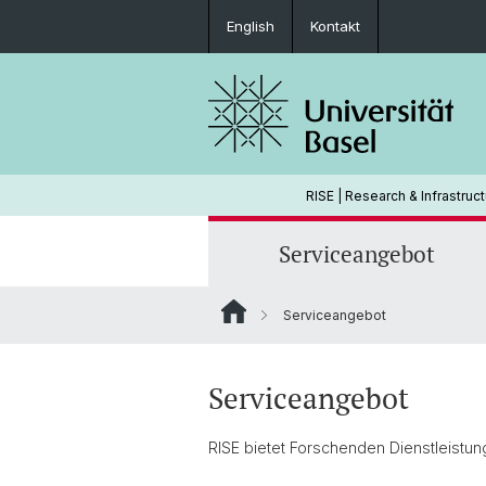
English
Kontakt
RISE | Research & Infrastruc
Serviceangebot
Serviceangebot
Arno Bosse
Maximilian Hindermann
Serviceangebot
RISE bietet Forschenden Dienstleistun