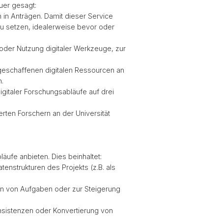
uer gesagt:
in Anträgen. Damit dieser Service
g zu setzen, idealerweise bevor oder
g oder Nutzung digitaler Werkzeuge, zur
 geschaffenen digitalen Ressourcen an
n.
gitaler Forschungsabläufe auf drei
erten Forschern an der Universität
läufe anbieten. Dies beinhaltet:
tenstrukturen des Projekts (z.B. als
on von Aufgaben oder zur Steigerung
onsistenzen oder Konvertierung von