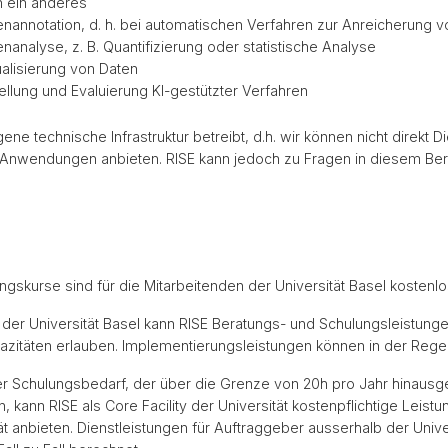
n ein anderes
enannotation, d. h. bei automatischen Verfahren zur Anreicherung v
nanalyse, z. B. Quantifizierung oder statistische Analyse
ualisierung von Daten
ellung und Evaluierung KI-gestützter Verfahren
gene technische Infrastruktur betreibt, d.h. wir können nicht direkt
Anwendungen anbieten. RISE kann jedoch zu Fragen in diesem Bere
ngskurse sind für die Mitarbeitenden der Universität Basel kostenl
 der Universität Basel kann RISE Beratungs- und Schulungsleistun
pazitäten erlauben. Implementierungsleistungen können in der Rege
r Schulungsbedarf, der über die Grenze von 20h pro Jahr hinausgeh
 kann RISE als Core Facility der Universität kostenpflichtige Leis
ät anbieten. Dienstleistungen für Auftraggeber ausserhalb der Univ