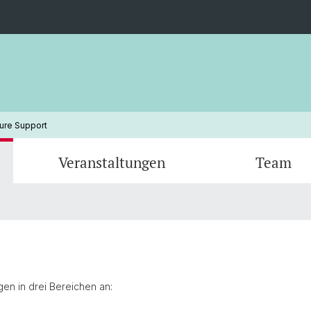
ture Support
Veranstaltungen
Team
Anthea Alberto
Eric D
José Luis Losada Palenzuela
Sorin M
gen in drei Bereichen an: